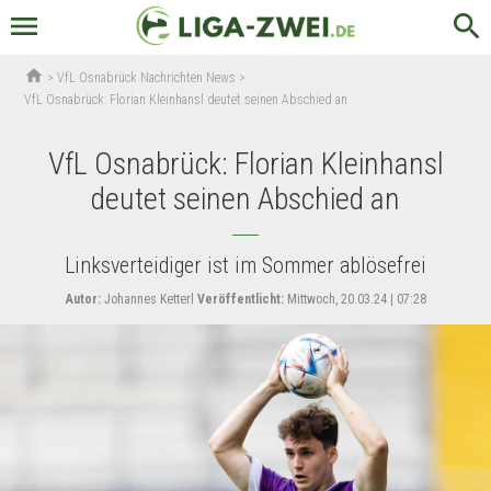
menu
search
home
>
VfL Osnabrück Nachrichten News
>
VfL Osnabrück: Florian Kleinhansl deutet seinen Abschied an
VfL Osnabrück: Florian Kleinhansl
deutet seinen Abschied an
Linksverteidiger ist im Sommer ablösefrei
Autor:
Johannes Ketterl
Veröffentlicht:
Mittwoch, 20.03.24 | 07:28