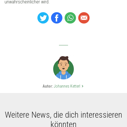
unwahrscheinlicher wird.
Autor:
Johannes Ketterl
keyboard_arrow_right
Weitere News, die dich interessieren
könnten