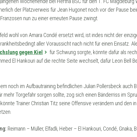
rgangenen Wochenende bei Hertha BSC für den 1. FC Magdeburg w
cherlich der Platzverweis für Jean Hugonet noch vor der Pause be
n Franzosen nun zu einer erneuten Pause zwingt.
feld wohl von Amara Condé ersetzt wird, ist indes nicht der einzi
rankheitsbedingt aller Voraussicht nach nicht für einen Einsatz. Al
chslung gegen Kiel
für Schwung sorgte, könnte dafür als rech
d El Hankouri auf die rechte Seite wechselt, dafür Leon Bell Bell
dem noch im Aufbautraining befindlichen Julian Pollersbeck auch B
ür mehr Torgefahr sorgen sollte, zog sich einen Bänderriss im Spru
nnte Trainer Christian Titz seine Offensive verändern und den in
etzen.
ung:
Reimann – Müller, Elfadli, Heber – El Hankouri, Condé, Gnaka, Be