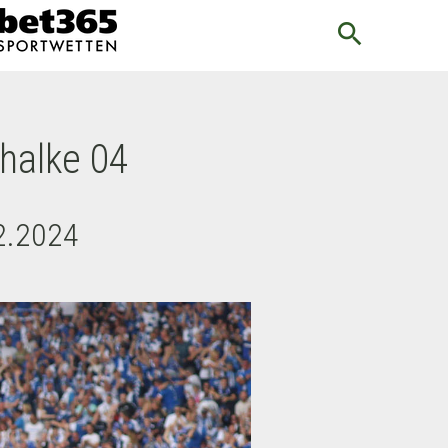
search
halke 04
02.2024