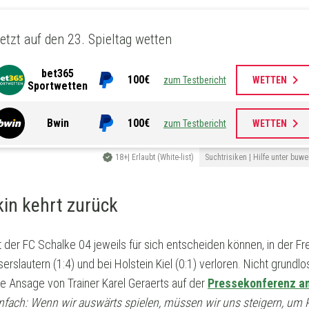
etzt auf den 23. Spieltag wetten
bet365
keyboard_arrow_right
100€
zum Testbericht
WETTEN
Sportwetten
keyboard_arrow_right
Bwin
100€
zum Testbericht
WETTEN
18+| Erlaubt (White-list)
Suchtrisiken | Hilfe unter buwe
in kehrt zurück
t der FC Schalke 04 jeweils für sich entscheiden können, in der F
erslautern (1:4) und bei Holstein Kiel (0:1) verloren. Nicht grundl
e Ansage von Trainer Karel Geraerts auf der
Pressekonferenz a
einfach: Wenn wir auswärts spielen, müssen wir uns steigern, u