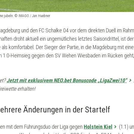
rne jubeln. © IMAGO / Jan Huebner
 Magdeburg und den FC Schalke 04 vor dem direkten Duell im Rah
en droht aktuell ein ungemütliches letztes Saisondrittel, ist der
als komfortabel. Der Sieger der Partie, in die Magdeburg mit ein
en 1:0-Heimsieg gegen den SV Wehen Wiesbaden im Rücken geht,
et?
Jetzt mit exklusivem NEO.bet Bonuscode „LigaZwei10“
iwette erhalten!
hrere Änderungen in der Startelf
llen mit dem Führungsduo der Liga gegen
Holstein Kiel
(1:1) u