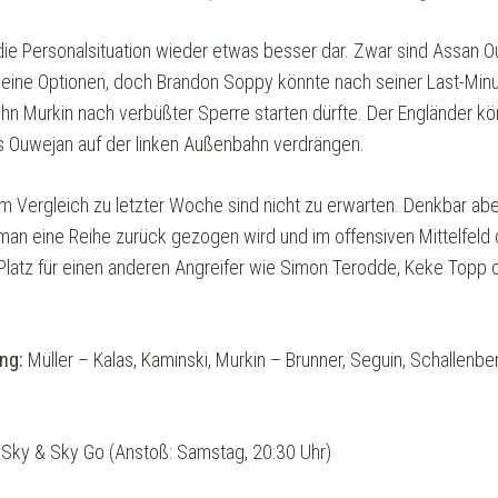
 die Personalsituation wieder etwas besser dar. Zwar sind Assan 
 keine Optionen, doch Brandon Soppy könnte nach seiner Last-Minu
hn Murkin nach verbüßter Sperre starten dürfte. Der Engländer k
s Ouwejan auf der linken Außenbahn verdrängen.
im Vergleich zu letzter Woche sind nicht zu erwarten. Denkbar aber
an eine Reihe zurück gezogen wird und im offensiven Mittelfeld d
Platz für einen anderen Angreifer wie Simon Terodde, Keke Topp 
ng:
Müller – Kalas, Kaminski, Murkin – Brunner, Seguin, Schallenbe
 Sky & Sky Go (Anstoß: Samstag, 20:30 Uhr)