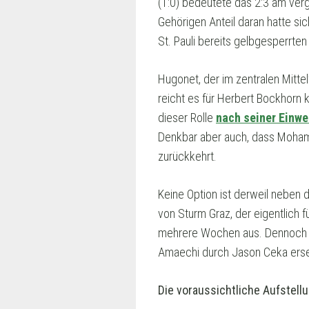
(1:0) bedeutete das 2:3 am ve
Gehörigen Anteil daran hatte si
St. Pauli bereits gelbgesperrte
Hugonet, der im zentralen Mittel
reicht es für Herbert Bockhorn k
dieser Rolle
nach seiner Einwe
Denkbar aber auch, dass Mohamme
zurückkehrt.
Keine Option ist derweil neben 
von Sturm Graz, der eigentlich f
mehrere Wochen aus. Dennoch kö
Amaechi durch Jason Ceka ers
Die voraussichtliche Aufstell