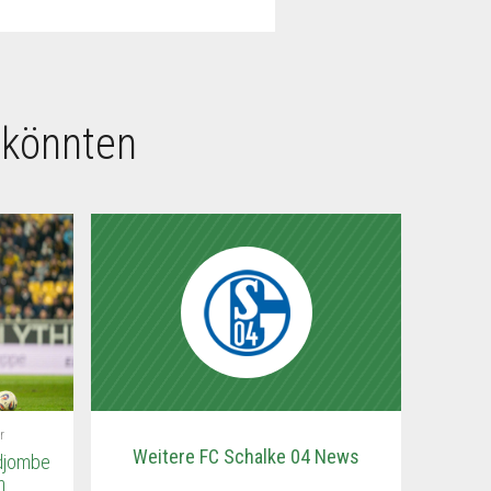
 könnten
r
Weitere FC Schalke 04 News
adjombe
n