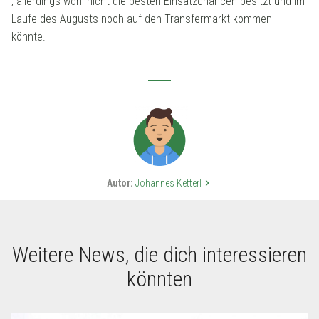
, allerdings wohl nicht die besten Einsatzchancen besitzt und im
Laufe des Augusts noch auf den Transfermarkt kommen
könnte.
Autor:
Johannes Ketterl
keyboard_arrow_right
Weitere News, die dich interessieren
könnten