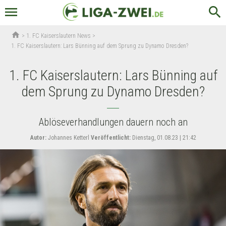
menu
search
home
>
1. FC Kaiserslautern News
>
1. FC Kaiserslautern: Lars Bünning auf dem Sprung zu Dynamo Dresden?
1. FC Kaiserslautern: Lars Bünning auf
dem Sprung zu Dynamo Dresden?
Ablöseverhandlungen dauern noch an
Autor:
Johannes Ketterl
Veröffentlicht:
Dienstag, 01.08.23 | 21:42