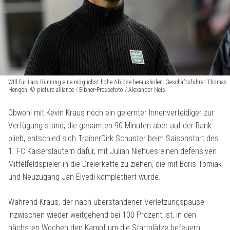
WIll für Lars Bünning eine möglichst hohe Ablöse herausholen: Geschäftsführer Thomas
Hengen. © picture alliance / Eibner-Pressefoto / Alexander Neis
Obwohl mit Kevin Kraus noch ein gelernter Innenverteidiger zur
Verfügung stand, die gesamten 90 Minuten aber auf der Bank
blieb, entschied sich TrainerDirk Schuster beim Saisonstart des
1. FC Kaiserslautern dafür, mit Julian Niehues einen defensiven
Mittelfeldspieler in die Dreierkette zu ziehen, die mit Boris Tomiak
und Neuzugang Jan Elvedi komplettiert wurde.
Während Kraus, der nach überstandener Verletzungspause
inzwischen wieder weitgehend bei 100 Prozent ist, in den
nächsten Wochen den Kampf um die Startplätze befeuern