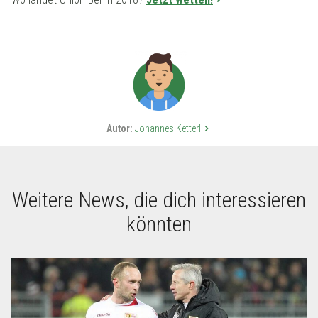
Autor:
Johannes Ketterl
keyboard_arrow_right
Weitere News, die dich interessieren
könnten