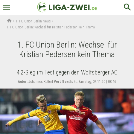
menu
search
home
>
1. FC Union Berlin News
>
1. FC Union Berlin: Wechsel für Kristian Pedersen kein Thema
1. FC Union Berlin: Wechsel für
Kristian Pedersen kein Thema
4:2-Sieg im Test gegen den Wolfsberger AC
Autor:
Johannes Ketterl
Veröffentlicht:
Samstag, 07.11.20 | 08:46