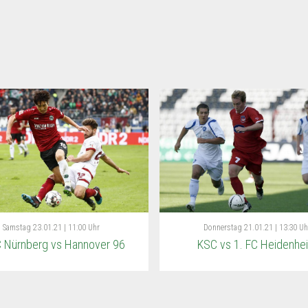
Samstag
23.01.21 | 11:00 Uhr
Donnerstag
21.01.21 | 13:30 Uh
C Nürnberg vs Hannover 96
KSC vs 1. FC Heidenhe