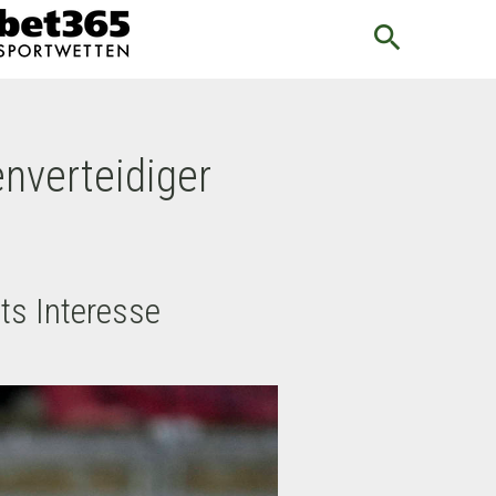
search
enverteidiger
ts Interesse