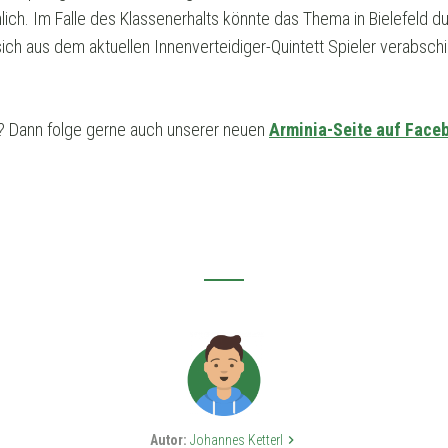
ich. Im Falle des Klassenerhalts könnte das Thema in Bielefeld 
ich aus dem aktuellen Innenverteidiger-Quintett Spieler verabschi
? Dann folge gerne auch unserer neuen
Arminia-Seite auf Face
Autor:
Johannes Ketterl
keyboard_arrow_right