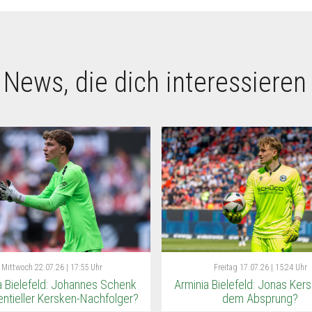
 News, die dich interessieren
Mittwoch
22.07.26 | 17:55 Uhr
Freitag
17.07.26 | 15:24 Uhr
a Bielefeld: Johannes Schenk
Arminia Bielefeld: Jonas Ker
entieller Kersken-Nachfolger?
dem Absprung?