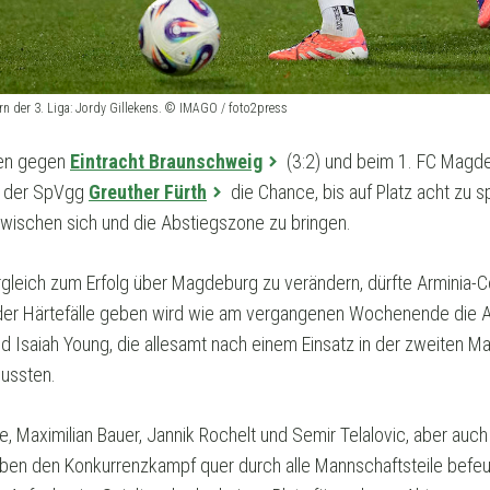
n der 3. Liga: Jordy Gillekens. © IMAGO / foto2press
gen gegen
Eintracht Braunschweig
(3:2) und beim 1. FC Magdeb
ei der SpVgg
Greuther Fürth
die Chance, bis auf Platz acht zu s
zwischen sich und die Abstiegszone zu bringen.
Vergleich zum Erfolg über Magdeburg zu verändern, dürfte Arminia-C
ieder Härtefälle geben wird wie am vergangenen Wochenende die 
Isaiah Young, die allesamt nach einem Einsatz in der zweiten Ma
mussten.
, Maximilian Bauer, Jannik Rochelt und Semir Telalovic, aber au
aben den Konkurrenzkampf quer durch alle Mannschaftsteile befeu