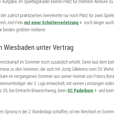
Aufgabe, im Spieltagskader keinen Platz für mehrere Akteure zu
er zuletzt praktizierten Viererkette nur noch Platz für zwei Spiel
end Joel Felix
mit einer Schulterverletzung
noch länger ausfä
 beiden größten Verlierer.
in Wiesbaden unter Vertrag
renzkampf im Sommer noch zusätzlich erhöht. Denn laut dem bel
rminia zu den Vereinen, die sich mit Jordy Gillekens vom SV We
ier kam im vergangenen Sommer aus seiner Heimat von Francs Bor
nenverteidiger der 3. Liga entwickelt, mit seinen Leistungen indes 
z 05, bei Eintracht Braunschweig, beim
SC Paderborn
und beim
en Sprung in die 2. Bundesliga schaffen, ist ein Wechsel im Somm