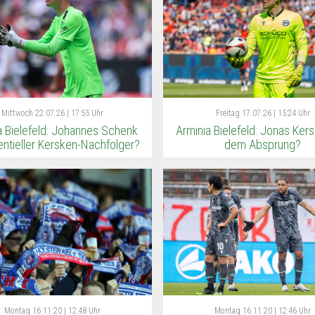
Mittwoch
22.07.26 | 17:55 Uhr
Freitag
17.07.26 | 15:24 Uhr
a Bielefeld: Johannes Schenk
Arminia Bielefeld: Jonas Ker
entieller Kersken-Nachfolger?
dem Absprung?
Montag
16.11.20 | 12:48 Uhr
Montag
16.11.20 | 12:46 Uhr