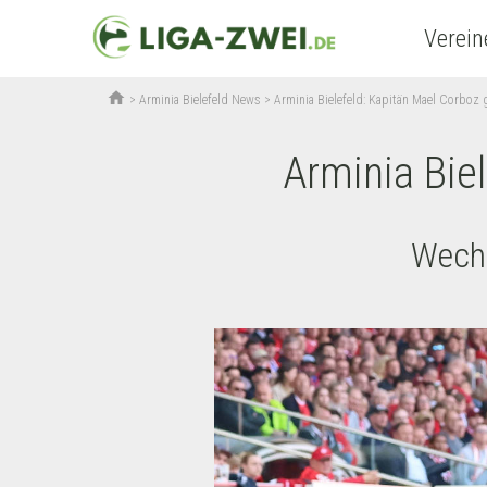
Verein
home
>
Arminia Bielefeld News
>
Arminia Bielefeld: Kapitän Mael Corboz 
Arminia Bie
Wechs