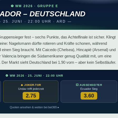
⚽ WM 2026 · GRUPPE E
ADOR – DEUTSCHLAND
 25. JUNI · 22:00 UHR · ARD —
uppensieger fest – sechs Punkte, das Achtelfinale ist sicher. Klingt
 keine: Nagelsmann dürfte rotieren und Kräfte schonen, während
 einen Sieg braucht. Mit Caicedo (Chelsea), Hincapié (Arsenal) und
alencia bringen die Südamerikaner genug Qualität mit, um eine
Der Markt sieht Deutschland bei 1.90 vorn – aber kein Selbstläufer.
⚽ WM 2026 · 25. JUNI · 22:00 UHR
🔥 JOKER-TOR
💥 AUSSENSEITER
Undav trifft jederzeit
Ecuador Sieg
2.75
3.60
Quoten ansehen & wetten bei bet365 ▸