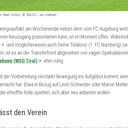
lm: Mael Corboz. © IMAGO / Jan Huebner
rainingsauftakt am Wochenende neben dem vom FC Augsburg weite
eren Neuzugang präsentieren kann, ist im Moment offen. Während
)
und möglicherweise auch Semir Telalovic (1. FC Nürnberg) zwe
n, ist es an der Transferfront abgesehen von vagen Spekulatione
ebomi (WSG Tirol)
eher ruhig.
d der Vorbereitung verstärkt Bewegung ins Aufgebot kommt, wenn
 gemacht hat. Etwa in Bezug auf Leon Schneider oder Marvin Mehle
ie erhoffte Rolle spielten, sich aber neu anbieten wollen.
ässt den Verein