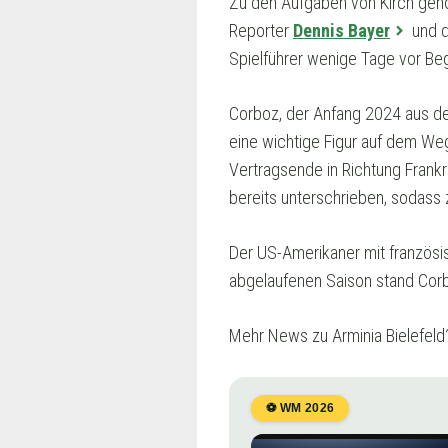
Zu den Aufgaben von Kirch gehö
Reporter
Dennis Bayer
und 
Spielführer wenige Tage vor Be
Corboz, der Anfang 2024 aus de
eine wichtige Figur auf dem Weg
Vertragsende in Richtung Frankr
bereits unterschrieben, sodass z
Der US-Amerikaner mit französis
abgelaufenen Saison stand Corbo
Mehr News zu Arminia Bielefeld
⚽ WM 2026