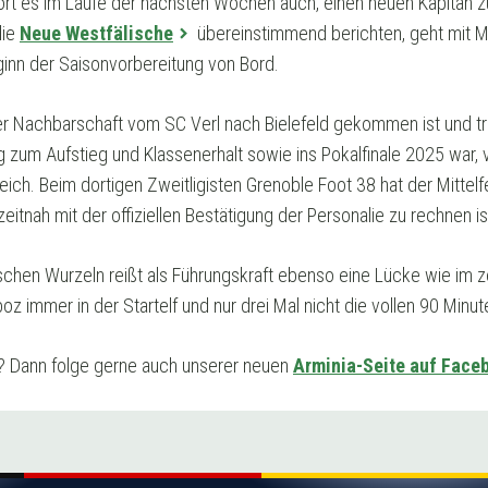
rt es im Laufe der nächsten Wochen auch, einen neuen Kapitän 
die
Neue Westfälische
übereinstimmend berichten, geht mit M
ginn der Saisonvorbereitung von Bord.
r Nachbarschaft vom SC Verl nach Bielefeld gekommen ist und tr
 zum Aufstieg und Klassenerhalt sowie ins Pokalfinale 2025 war, ve
eich. Beim dortigen Zweitligisten Grenoble Foot 38 hat der Mittel
eitnah mit der offiziellen Bestätigung der Personalie zu rechnen is
chen Wurzeln reißt als Führungskraft ebenso eine Lücke wie im zen
z immer in der Startelf und nur drei Mal nicht die vollen 90 Minut
? Dann folge gerne auch unserer neuen
Arminia-Seite auf Face