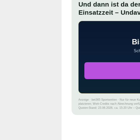
Und dann ist da der
Einsatzzeit – Unda
Bi
Sch
Anzeige · bet365 Sportwetten · Nur für neue Ku
platzieren; Wett-Credits nach Abrechnung ver
Quoten-Stand: 23.06.2026, ca. 15:20 Uhr – Quoten