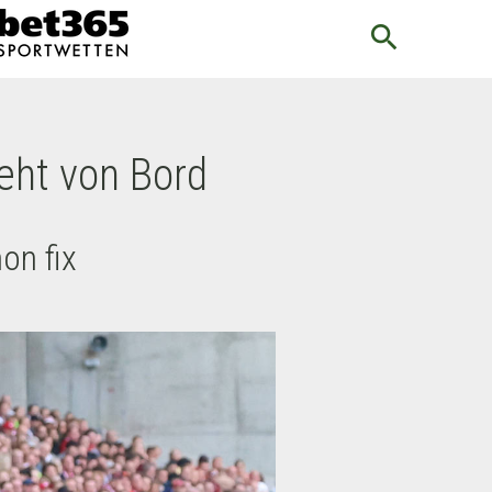
search
eht von Bord
on fix