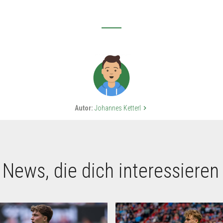
Autor:
Johannes Ketterl
keyboard_arrow_right
 News, die dich interessieren