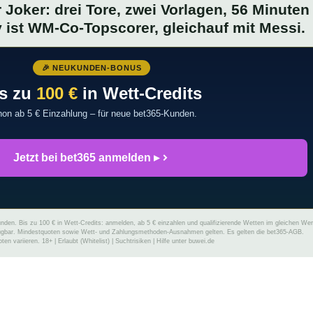
 Joker: drei Tore, zwei Vorlagen, 56 Minuten
v ist WM-Co-Topscorer, gleichauf mit Messi.
🎉 NEUKUNDEN-BONUS
s zu
100 €
in Wett-Credits
on ab 5 € Einzahlung – für neue bet365-Kunden.
Jetzt bei bet365 anmelden ▸
nden. Bis zu 100 € in Wett-Credits: anmelden, ab 5 € einzahlen und qualifizierende Wetten im gleichen Wer
fügbar. Mindestquoten sowie Wett- und Zahlungsmethoden-Ausnahmen gelten. Es gelten die bet365-AGB.
 variieren. 18+ | Erlaubt (Whitelist) | Suchtrisiken | Hilfe unter buwei.de