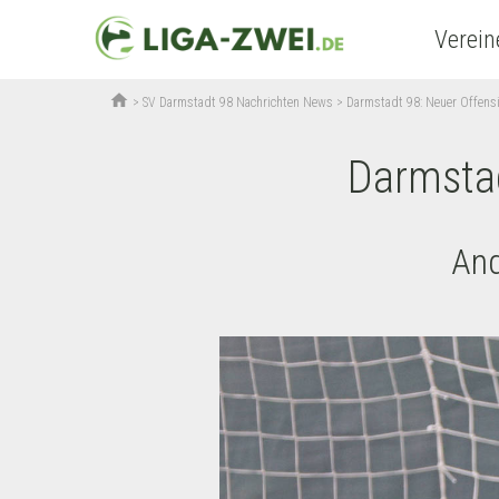
Verein
home
>
SV Darmstadt 98 Nachrichten News
>
Darmstadt 98: Neuer Offens
Darmstad
And