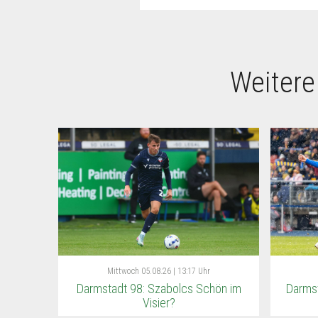
Weitere
Mittwoch
05.08.26 | 13:17 Uhr
Darmstadt 98: Szabolcs Schön im
Darmst
Visier?