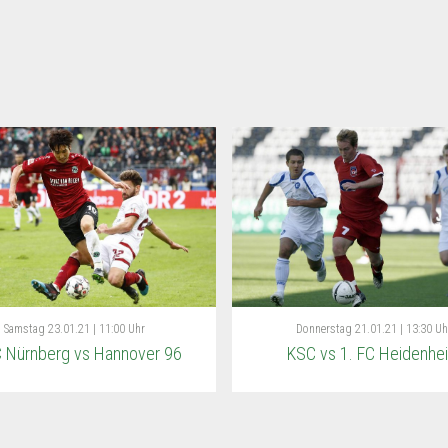
Samstag
23.01.21 | 11:00 Uhr
Donnerstag
21.01.21 | 13:30 Uh
C Nürnberg vs Hannover 96
KSC vs 1. FC Heidenhe