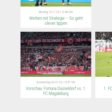
Montag
16.11.20 | 12:46 Uhr
Wetten mit Strategie – So geht
clever tippen
Donnerstag
26.01.23 | 10:37 Uhr
Vorschau: Fortuna Düsseldorf vs. 1.
1. F
FC Magdeburg