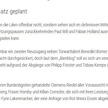
satz geplant
 die Lilien offenbar nicht, sondern sehen sich im defensiven Mittel
etzungspausen zurückkehrenden Paul Will und Fabian Holland aus
pielen kann.
ffenbar ein zweiter Neuzugang neben Torwarttalent Benedikt Börne
cht durchgesickert, doch laut dem „lilienblog“ soll es sich um eine
eht aufgrund der Abgänge von Philipp Förster und Tobias Kempe (Z
ren Bundesligisten gehandelte Clemens Riedel aller Voraussicht 
erg, Fraser Hornby und Killian Corredor, die sich mit ihren Leistun
e Fynn Lakenmacher, der eine Anfrage von Rot-Weiss Essen abgele