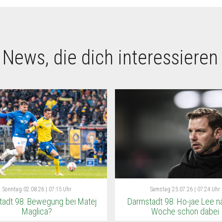
 News, die dich interessieren
Sonntag
02.08.26 | 07:15 Uhr
Samstag
25.07.26 | 07:24 Uhr
adt 98: Bewegung bei Matej
Darmstadt 98: Ho-jae Lee n
Maglica?
Woche schon dabei