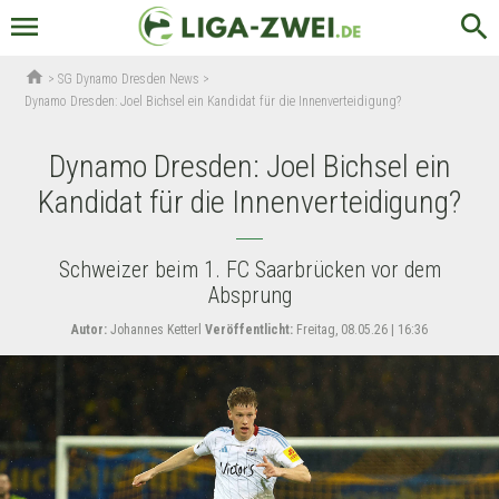
menu
search
home
>
SG Dynamo Dresden News
>
Dynamo Dresden: Joel Bichsel ein Kandidat für die Innenverteidigung?
Dynamo Dresden: Joel Bichsel ein
Kandidat für die Innenverteidigung?
Schweizer beim 1. FC Saarbrücken vor dem
Absprung
Autor:
Johannes Ketterl
Veröffentlicht:
Freitag, 08.05.26 | 16:36