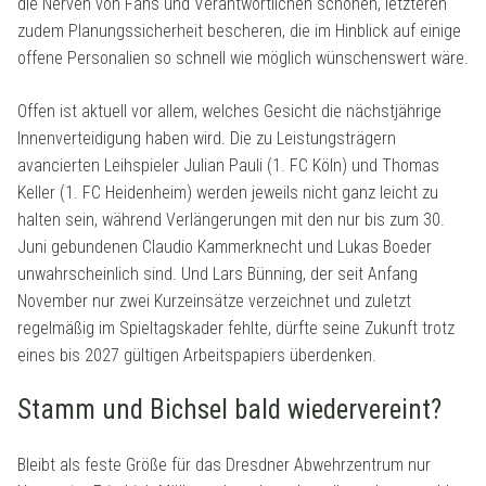
die Nerven von Fans und Verantwortlichen schonen, letzteren
zudem Planungssicherheit bescheren, die im Hinblick auf einige
offene Personalien so schnell wie möglich wünschenswert wäre.
Offen ist aktuell vor allem, welches Gesicht die nächstjährige
Innenverteidigung haben wird. Die zu Leistungsträgern
avancierten Leihspieler Julian Pauli (1. FC Köln) und Thomas
Keller (1. FC Heidenheim) werden jeweils nicht ganz leicht zu
halten sein, während Verlängerungen mit den nur bis zum 30.
Juni gebundenen Claudio Kammerknecht und Lukas Boeder
unwahrscheinlich sind. Und Lars Bünning, der seit Anfang
November nur zwei Kurzeinsätze verzeichnet und zuletzt
regelmäßig im Spieltagskader fehlte, dürfte seine Zukunft trotz
eines bis 2027 gültigen Arbeitspapiers überdenken.
Stamm und Bichsel bald wiedervereint?
Bleibt als feste Größe für das Dresdner Abwehrzentrum nur