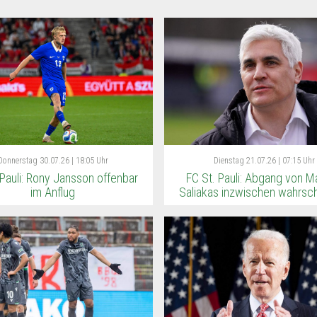
Donnerstag
30.07.26 | 18:05 Uhr
Dienstag
21.07.26 | 07:15 Uhr
 Pauli: Rony Jansson offenbar
FC St. Pauli: Abgang von M
im Anflug
Saliakas inzwischen wahrsch