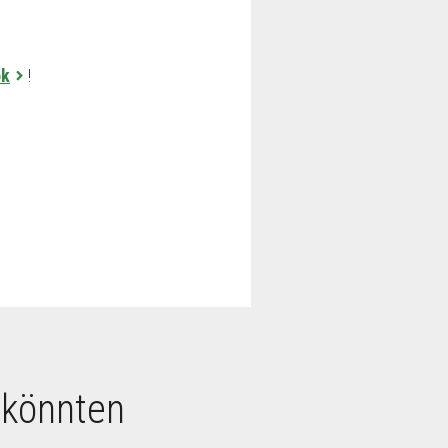
ok
!
 könnten