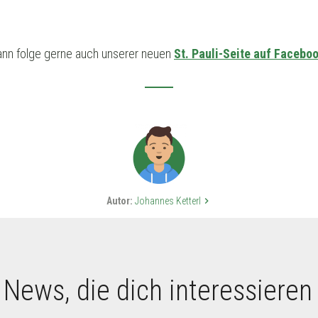
ann folge gerne auch unserer neuen
St. Pauli-Seite auf Facebo
Autor:
Johannes Ketterl
keyboard_arrow_right
 News, die dich interessieren