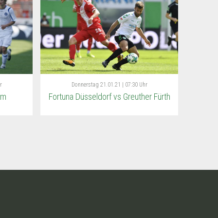
r
Donnerstag
21.01.21 | 07:30 Uhr
im
Fortuna Düsseldorf vs Greuther Fürth