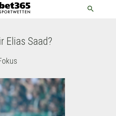
search
ür Elias Saad?
 Fokus