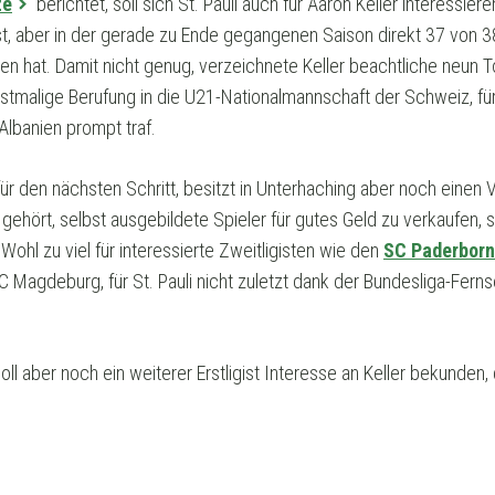
ze
berichtet, soll sich St. Pauli auch für Aaron Keller interessie
 aber in der gerade zu Ende gegangenen Saison direkt 37 von 38 
en hat. Damit nicht genug, verzeichnete Keller beachtliche neun 
rstmalige Berufung in die U21-Nationalmannschaft der Schweiz, fü
Albanien prompt traf.
für den nächsten Schritt, besitzt in Unterhaching aber noch einen 
gehört, selbst ausgebildete Spieler für gutes Geld zu verkaufen, 
Wohl zu viel für interessierte Zweitligisten wie den
SC Paderborn
C Magdeburg, für St. Pauli nicht zuletzt dank der Bundesliga-Ferns
oll aber noch ein weiterer Erstligist Interesse an Keller bekunden