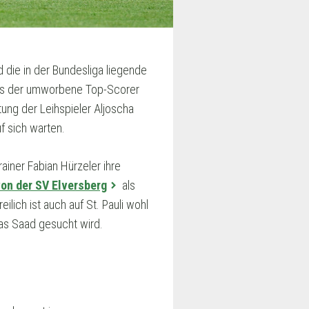
die in der Bundesliga liegende
dass der umworbene Top-Scorer
tung der Leihspieler Aljoscha
f sich warten.
iner Fabian Hürzeler ihre
von der SV Elversberg
als
ilich ist auch auf St. Pauli wohl
lias Saad gesucht wird.