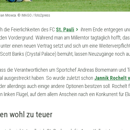
astian Mrowca. © IMAGO / foto2press
h die Feierlichkeiten des FC
St. Pauli
ihrem Ende entgegen und 
 den Vordergrund. Während man am Millerntor tagtäglich hofft, 
 unter einen neuen Vertrag setzt und sich um eine Weiterverpflich
d Scott Banks (Crystal Palace) bemüht, lassen Neuzugänge noch au
dass die Verantwortlichen um Sportchef Andreas Bornemann und Tra
al ausgestreckt haben. So wurde zuletzt schon
Jannik Rochelt 
r allerdings auch einige andere Optionen besitzen soll. Rochelt fre
en linken Flügel, auf dem allem Anschein nach ein Konkurrent für E
sten wohl zu teuer