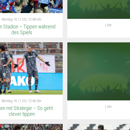
Montag
16.11.20 | 12:48 Uhr
| Uhr
im Stadion – Tippen während
des Spiels
Montag
16.11.20 | 12:46 Uhr
| Uhr
en mit Strategie – So geht
clever tippen