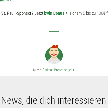
n St. Pauli-Sponsor?
Jetzt
bwin Bonus
sichern & bis zu 100€ f
Autor:
Andreas Breitenberger
keyboard_arrow_right
 News, die dich interessieren