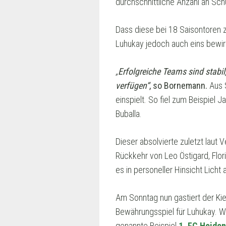
durchschnittliche Anzahl an Sch
Dass diese bei 18 Saisontoren 
Luhukay jedoch auch eins bewirke
„
Erfolgreiche Teams sind stabil
verfügen“
, so Bornemann.
Aus S
einspielt. So fiel zum Beispiel 
Buballa.
Dieser absolvierte zuletzt laut
Rückkehr von Leo Östigard, Flor
es in personeller Hinsicht Licht
Am Sonntag nun gastiert der K
Bewährungsspiel für Luhukay. W
genannte Beispiel
1. FC Heide