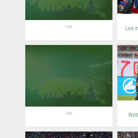
| Uhr
Live 
| Uhr
Wett