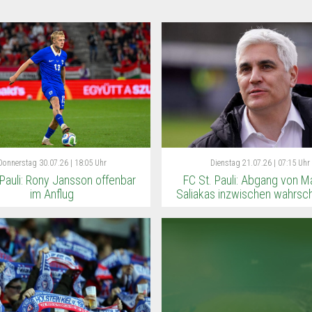
Donnerstag
30.07.26 | 18:05 Uhr
Dienstag
21.07.26 | 07:15 Uhr
 Pauli: Rony Jansson offenbar
FC St. Pauli: Abgang von M
im Anflug
Saliakas inzwischen wahrsch