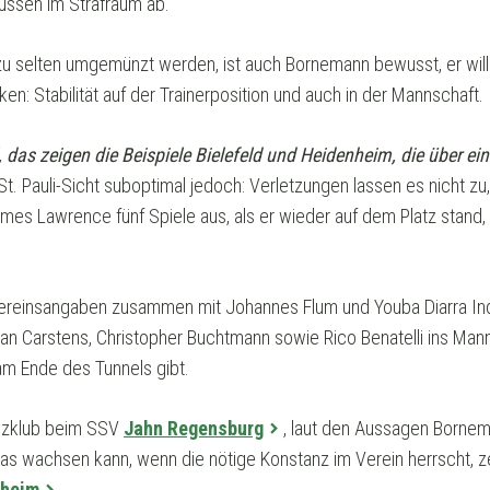
üssen im Strafraum ab.
zu selten umgemünzt werden, ist auch Bornemann bewusst, er will
n: Stabilität auf der Trainerposition und auch in der Mannschaft.
, das zeigen die Beispiele Bielefeld und Heidenheim, die über e
t. Pauli-Sicht suboptimal jedoch: Verletzungen lassen es nicht zu
James Lawrence fünf Spiele aus, als er wieder auf dem Platz stand,
 Vereinsangaben zusammen mit Johannes Flum und Youba Diarra Indi
ian Carstens, Christopher Buchtmann sowie Rico Benatelli ins Mann
 am Ende des Tunnels gibt.
iezklub beim SSV
Jahn Regensburg
, laut den Aussagen Bornem
as wachsen kann, wenn die nötige Konstanz im Verein herrscht, ze
nheim
.