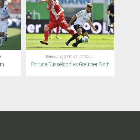
r
Donnerstag
21.01.21 | 07:30 Uhr
im
Fortuna Düsseldorf vs Greuther Fürth