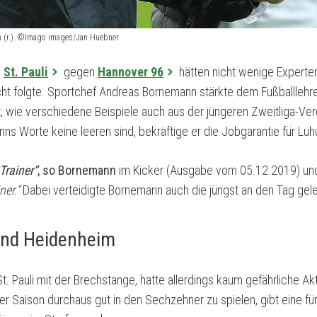
n (r.). ©Imago images/Jan Huebner
C
St. Pauli
gegen
Hannover 96
hätten nicht wenige Experten
cht folgte. Sportchef Andreas Bornemann stärkte dem Fußballlehr
at, wie verschiedene Beispiele auch aus der jüngeren Zweitliga-V
anns Worte keine leeren sind, bekräftige er die Jobgarantie für L
Trainer“
, so Bornemann
im Kicker (Ausgabe vom 05.12.2019) und
ner.“
Dabei verteidigte Bornemann auch die jüngst an den Tag gel
 und Heidenheim
 Pauli mit der Brechstange, hatte allerdings kaum gefährliche Ak
er Saison durchaus gut in den Sechzehner zu spielen, gibt eine für