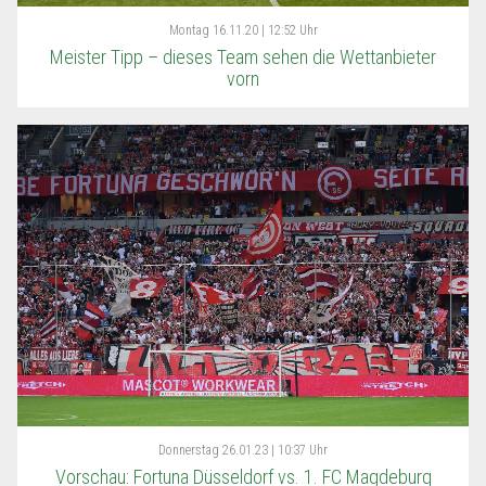
Montag
16.11.20 | 12:52 Uhr
Meister Tipp – dieses Team sehen die Wettanbieter
vorn
Donnerstag
26.01.23 | 10:37 Uhr
Vorschau: Fortuna Düsseldorf vs. 1. FC Magdeburg