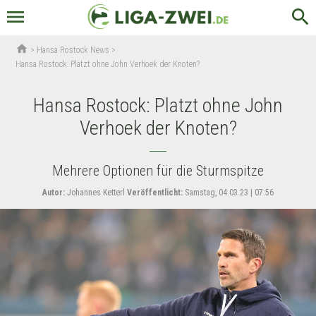
menu
search
home
>
Hansa Rostock News
>
Hansa Rostock: Platzt ohne John Verhoek der Knoten?
Hansa Rostock: Platzt ohne John
Verhoek der Knoten?
Mehrere Optionen für die Sturmspitze
Autor:
Johannes Ketterl
Veröffentlicht:
Samstag, 04.03.23 | 07:56