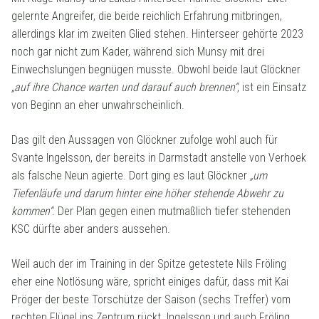
gelernte Angreifer, die beide reichlich Erfahrung mitbringen,
allerdings klar im zweiten Glied stehen. Hinterseer gehörte 2023
noch gar nicht zum Kader, während sich Munsy mit drei
Einwechslungen begnügen musste. Obwohl beide laut Glöckner
„auf ihre Chance warten und darauf auch brennen“
, ist ein Einsatz
von Beginn an eher unwahrscheinlich.
Das gilt den Aussagen von Glöckner zufolge wohl auch für
Svante Ingelsson, der bereits in Darmstadt anstelle von Verhoek
als falsche Neun agierte. Dort ging es laut Glöckner
„um
Tiefenläufe und darum hinter eine höher stehende Abwehr zu
kommen“
. Der Plan gegen einen mutmaßlich tiefer stehenden
KSC dürfte aber anders aussehen.
Weil auch der im Training in der Spitze getestete Nils Fröling
eher eine Notlösung wäre, spricht einiges dafür, dass mit Kai
Pröger der beste Torschütze der Saison (sechs Treffer) vom
rechten Flügel ins Zentrum rückt. Ingelsson und auch Fröling