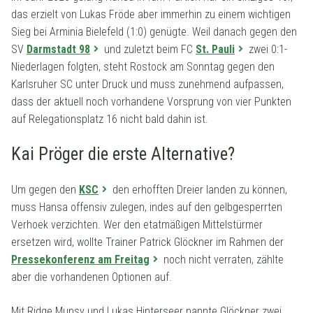
das erzielt von Lukas Fröde aber immerhin zu einem wichtigen
Sieg bei Arminia Bielefeld (1:0) genügte. Weil danach gegen den
SV
Darmstadt 98
und zuletzt beim FC
St. Pauli
zwei 0:1-
Niederlagen folgten, steht Rostock am Sonntag gegen den
Karlsruher SC unter Druck und muss zunehmend aufpassen,
dass der aktuell noch vorhandene Vorsprung von vier Punkten
auf Relegationsplatz 16 nicht bald dahin ist.
Kai Pröger die erste Alternative?
Um gegen den
KSC
den erhofften Dreier landen zu können,
muss Hansa offensiv zulegen, indes auf den gelbgesperrten
Verhoek verzichten. Wer den etatmäßigen Mittelstürmer
ersetzen wird, wollte Trainer Patrick Glöckner im Rahmen der
Pressekonferenz am Freitag
noch nicht verraten, zählte
aber die vorhandenen Optionen auf.
Mit Ridge Munsy und Lukas Hinterseer nannte Glöckner zwei