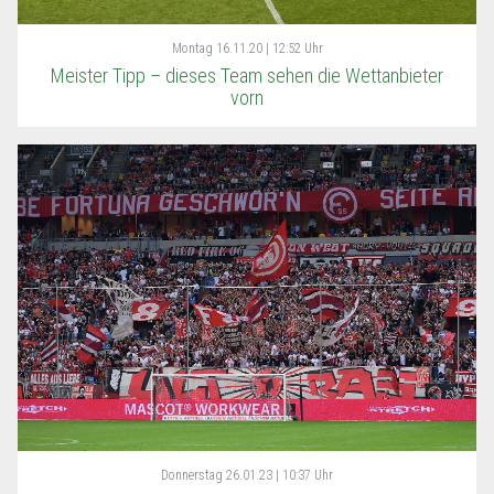
Montag
16.11.20 | 12:52 Uhr
Meister Tipp – dieses Team sehen die Wettanbieter
vorn
Donnerstag
26.01.23 | 10:37 Uhr