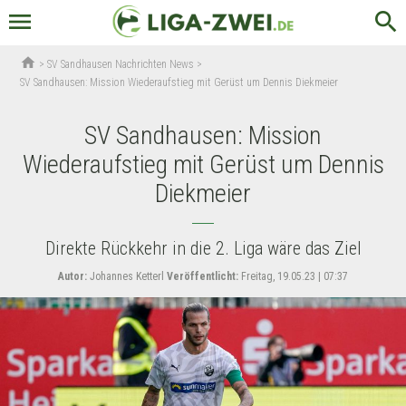
menu
search
home
>
SV Sandhausen Nachrichten News
>
SV Sandhausen: Mission Wiederaufstieg mit Gerüst um Dennis Diekmeier
SV Sandhausen: Mission
Wiederaufstieg mit Gerüst um Dennis
Diekmeier
Direkte Rückkehr in die 2. Liga wäre das Ziel
Autor:
Johannes Ketterl
Veröffentlicht:
Freitag, 19.05.23 | 07:37