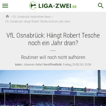
menu
search
home
>
VfL Osnabrück Nachrichten News
>
VfL Osnabrück: Hängt Robert Tesche noch ein Jahr dran?
VfL Osnabrück: Hängt Robert Tesche
noch ein Jahr dran?
Routinier will noch nicht aufhören
Autor:
Johannes Ketterl
Veröffentlicht:
Freitag, 29.03.24 | 10:38