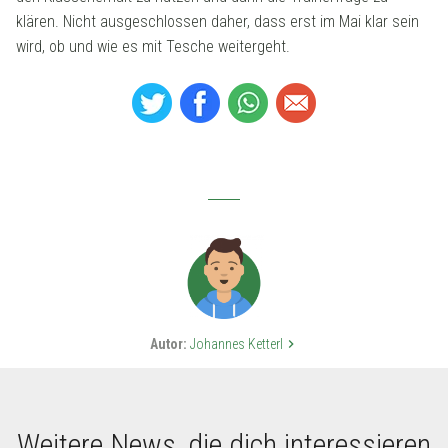
klären. Nicht ausgeschlossen daher, dass erst im Mai klar sein
wird, ob und wie es mit Tesche weitergeht.
Autor:
Johannes Ketterl
keyboard_arrow_right
Weitere News, die dich interessieren