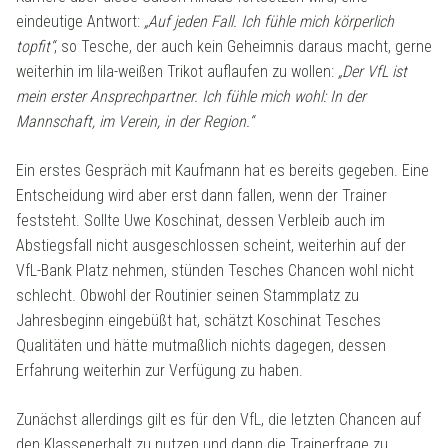
eindeutige Antwort:
„Auf jeden Fall. Ich fühle mich körperlich
topfit“
, so Tesche, der auch kein Geheimnis daraus macht, gerne
weiterhin im lila-weißen Trikot auflaufen zu wollen:
„Der VfL ist
mein erster Ansprechpartner. Ich fühle mich wohl: In der
Mannschaft, im Verein, in der Region.“
Ein erstes Gespräch mit Kaufmann hat es bereits gegeben. Eine
Entscheidung wird aber erst dann fallen, wenn der Trainer
feststeht. Sollte Uwe Koschinat, dessen Verbleib auch im
Abstiegsfall nicht ausgeschlossen scheint, weiterhin auf der
VfL-Bank Platz nehmen, stünden Tesches Chancen wohl nicht
schlecht. Obwohl der Routinier seinen Stammplatz zu
Jahresbeginn eingebüßt hat, schätzt Koschinat Tesches
Qualitäten und hätte mutmaßlich nichts dagegen, dessen
Erfahrung weiterhin zur Verfügung zu haben.
Zunächst allerdings gilt es für den VfL, die letzten Chancen auf
den Klassenerhalt zu nutzen und dann die Trainerfrage zu