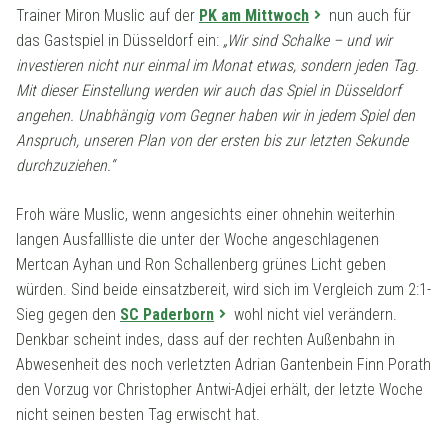
Trainer Miron Muslic auf der
PK am Mittwoch
nun auch für
das Gastspiel in Düsseldorf ein:
„Wir sind Schalke – und wir
investieren nicht nur einmal im Monat etwas, sondern jeden Tag.
Mit dieser Einstellung werden wir auch das Spiel in Düsseldorf
angehen. Unabhängig vom Gegner haben wir in jedem Spiel den
Anspruch, unseren Plan von der ersten bis zur letzten Sekunde
durchzuziehen.“
Froh wäre Muslic, wenn angesichts einer ohnehin weiterhin
langen Ausfallliste die unter der Woche angeschlagenen
Mertcan Ayhan und Ron Schallenberg grünes Licht geben
würden. Sind beide einsatzbereit, wird sich im Vergleich zum 2:1-
Sieg gegen den
SC Paderborn
wohl nicht viel verändern.
Denkbar scheint indes, dass auf der rechten Außenbahn in
Abwesenheit des noch verletzten Adrian Gantenbein Finn Porath
den Vorzug vor Christopher Antwi-Adjei erhält, der letzte Woche
nicht seinen besten Tag erwischt hat.