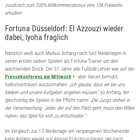
zusätzlich zum 200%-Willkommensbonus eine 10€-Freiwette
erhalten!
Fortuna Düsseldorf: El Azzouzi wieder
dabei, Iyoha fraglich
Natürlich weiß auch Markus Anfang nach fünf Niederlagen in
senen ersten sieben Spielen als Fortuna-Trainer um den
wachsenden Druck. Der 51 Jahre alte Fußball-Lehrer war auf der
Pressekonferenz am Mittwoch
aber darum bemüht,
Selbstvertrauen auszustrahlen:
„Ich glaube, dass wir bei uns
bleiben und unsere Aufgaben angehen müssen“
, so Anfang, der
gleichzeitig die Spieler in die Pflicht nahm:
„Die Jungs stehen in
der Verantwortung. Jeder, der auf den Platz geht, muss den Willen
haben, das Spiel für sich zu entscheiden.“
Im Vergleich zur 1:2-Niederlage am vergangenen Wochenende
kann Anfang wieder auf Anouar El Azzouzi bauen, der nach