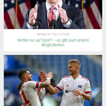
Montag
16.11.20 | 14:15 Uhr
Wetten nur auf Sport? – es gibt auch andere
Möglichkeiten