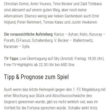
Christian Gomis, Amin Younes, Timo Becker und Zaid Tchibara
sind allesamt auf einem guten Weg, aber noch keine
Alternativen. Ebenso wenig wie neben Gantenbein auch Emil
Höjlund, Peter Remmert, Tomas Kalas und Justin Heekeren.
Die voraussichtliche Aufstellung:
Karius – Ayhan, Katic, Kurucay –
Porath, El-Faouzi, Schallenberg, V. Becker – Wallentowitz,
Karaman – Sylla
TV-Tipps:
Live-Übertragung auf Sky (Anstoß: Freitag, 18:30 Uhr),
Free-TV-Highlights ab 22.30 Uhr bei ARD One.
Tipp & Prognose zum Spiel
Auch wenn das letzte Heimspiel gegen den 1. FC Magdeburg mit
einer Mischung aus Glück und Abschlussschwäche des
Gegners gewonnen wurde, gibt es nicht wirklich viel, was im
Vorfeld für die Fortuna sprechen würde. Schalke wirkt trotz