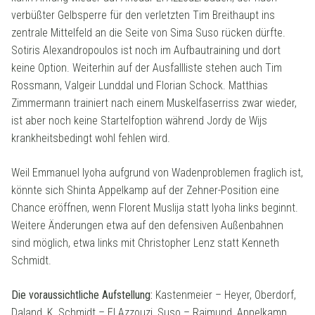
verbüßter Gelbsperre für den verletzten Tim Breithaupt ins
zentrale Mittelfeld an die Seite von Sima Suso rücken dürfte.
Sotiris Alexandropoulos ist noch im Aufbautraining und dort
keine Option. Weiterhin auf der Ausfallliste stehen auch Tim
Rossmann, Valgeir Lunddal und Florian Schock. Matthias
Zimmermann trainiert nach einem Muskelfaserriss zwar wieder,
ist aber noch keine Startelfoption während Jordy de Wijs
krankheitsbedingt wohl fehlen wird.
Weil Emmanuel Iyoha aufgrund von Wadenproblemen fraglich ist,
könnte sich Shinta Appelkamp auf der Zehner-Position eine
Chance eröffnen, wenn Florent Muslija statt Iyoha links beginnt.
Weitere Änderungen etwa auf den defensiven Außenbahnen
sind möglich, etwa links mit Christopher Lenz statt Kenneth
Schmidt.
Die voraussichtliche Aufstellung:
Kastenmeier – Heyer, Oberdorf,
Daland, K. Schmidt – El Azzouzi, Suso – Raimund, Appelkamp,