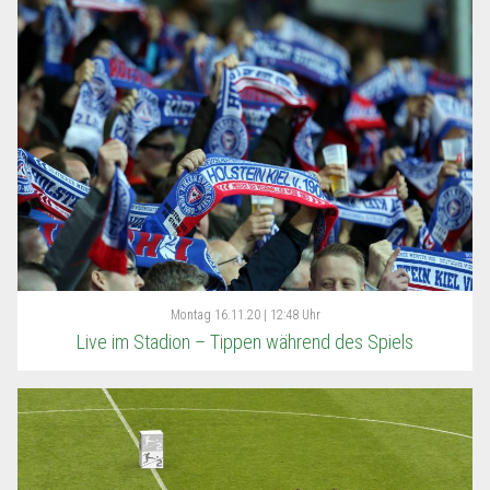
Montag
16.11.20 | 12:48 Uhr
Live im Stadion – Tippen während des Spiels