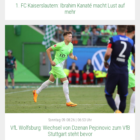
1. FC Kaiserslautern: Ibrahim Kanaté macht Lust auf
mehr
Sonntag
09.08.26 | 06:53 Uhr
VfL Wolfsburg: Wechsel von Dzenan Pejcinovic zum VfB
Stuttgart steht bevor