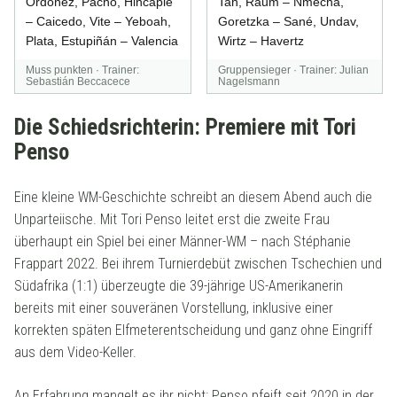
Ordóñez, Pacho, Hincapié
Tah, Raum – Nmecha,
– Caicedo, Vite – Yeboah,
Goretzka – Sané, Undav,
Plata, Estupiñán – Valencia
Wirtz – Havertz
Muss punkten · Trainer:
Gruppensieger · Trainer: Julian
Sebastián Beccacece
Nagelsmann
Die Schiedsrichterin: Premiere mit Tori
Penso
Eine kleine WM-Geschichte schreibt an diesem Abend auch die
Unparteiische. Mit Tori Penso leitet erst die zweite Frau
überhaupt ein Spiel bei einer Männer-WM – nach Stéphanie
Frappart 2022. Bei ihrem Turnierdebüt zwischen Tschechien und
Südafrika (1:1) überzeugte die 39-jährige US-Amerikanerin
bereits mit einer souveränen Vorstellung, inklusive einer
korrekten späten Elfmeterentscheidung und ganz ohne Eingriff
aus dem Video-Keller.
An Erfahrung mangelt es ihr nicht: Penso pfeift seit 2020 in der