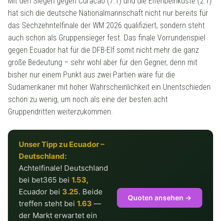
Mit den Siegen gegen Curacao (7:1) und die Elfenbeinküste (2:1)
hat sich die deutsche Nationalmannschaft nicht nur bereits für
das Sechzehntelfinale der WM 2026 qualifiziert, sondern steht
auch schon als Gruppensieger fest. Das finale Vorrundenspiel
gegen Ecuador hat für die DFB-Elf somit nicht mehr die ganz
große Bedeutung – sehr wohl aber für den Gegner, denn mit
bisher nur einem Punkt aus zwei Partien wäre für die
Südamerikaner mit hoher Wahrscheinlichkeit ein Unentschieden
schon zu wenig, um noch als eine der besten acht
Gruppendritten weiterzukommen.
Unser Tipp zu Ecuador –
Deutschland:
Achtelfinale! Deutschland
bei bet365 bei
1.53
,
Ecuador bei
3.25
. Beide
Quoten ansehen →
treffen steht bei
1.63
—
der Markt erwartet ein