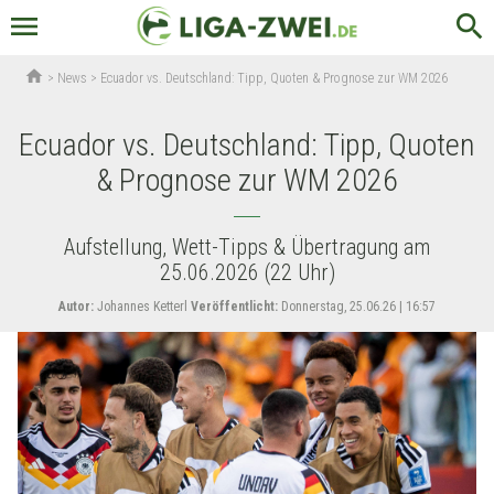
menu
search
home
>
News
>
Ecuador vs. Deutschland: Tipp, Quoten & Prognose zur WM 2026
Ecuador vs. Deutschland: Tipp, Quoten
& Prognose zur WM 2026
Aufstellung, Wett-Tipps & Übertragung am
25.06.2026 (22 Uhr)
Autor:
Johannes Ketterl
Veröffentlicht:
Donnerstag, 25.06.26 | 16:57