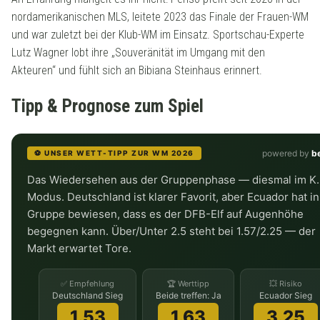
nordamerikanischen MLS, leitete 2023 das Finale der Frauen-WM
und war zuletzt bei der Klub-WM im Einsatz. Sportschau-Experte
Lutz Wagner lobt ihre „Souveränität im Umgang mit den
Akteuren“ und fühlt sich an Bibiana Steinhaus erinnert.
Tipp & Prognose zum Spiel
powered by
b
⚽ UNSER WETT-TIPP ZUR WM 2026
Das Wiedersehen aus der Gruppenphase — diesmal im K.
Modus. Deutschland ist klarer Favorit, aber Ecuador hat in
Gruppe bewiesen, dass es der DFB-Elf auf Augenhöhe
begegnen kann. Über/Unter 2.5 steht bei 1.57/2.25 — der
Markt erwartet Tore.
✅ Empfehlung
🏆 Werttipp
💥 Risiko
Deutschland Sieg
Beide treffen: Ja
Ecuador Sieg
1.53
1.63
3.25