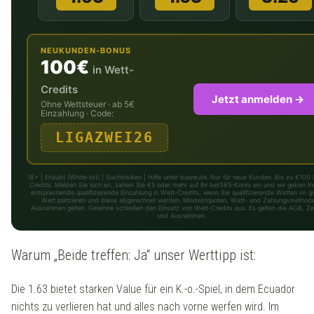
NEUKUNDEN-BONUS
100€
in Wett-
Credits
Jetzt anmelden →
Ohne Wettsteuer · ab 5€
Einzahlung · Code:
LIGAZWEI26
18+ | Erlaubt (White-list) | Suchtrisiken | Hilfe unter buwei.de. Nur für neue Kunden. Bis zu €100 
Credits. Melden Sie sich an, zahlen Sie €5 oder mehr auf Ihr bet365-Konto ein und wir geben Ih
entsprechende qualifizierende Einzahlung in Wett-Credits, wenn Sie qualifizierende Wetten im g
Wert platzieren und diese abgerechnet werden. Mindestquoten, Wett- und Zahlungsmethod
Ausnahmen gelten. Gewinne schließen den Einsatz von Wett-Credits aus. Es gelten die AGB, Zei
und Ausnahmen.
Warum „Beide treffen: Ja“ unser Werttipp ist:
Die 1.63 bietet starken Value für ein K.-o.-Spiel, in dem Ecuador
nichts zu verlieren hat und alles nach vorne werfen wird. Im