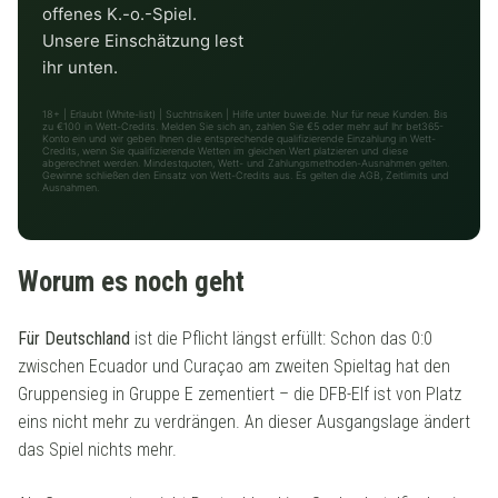
offenes K.-o.-Spiel.
Unsere Einschätzung lest
ihr unten.
18+ | Erlaubt (White-list) | Suchtrisiken | Hilfe unter buwei.de. Nur für neue Kunden. Bis
zu €100 in Wett-Credits. Melden Sie sich an, zahlen Sie €5 oder mehr auf Ihr bet365-
Konto ein und wir geben Ihnen die entsprechende qualifizierende Einzahlung in Wett-
Credits, wenn Sie qualifizierende Wetten im gleichen Wert platzieren und diese
abgerechnet werden. Mindestquoten, Wett- und Zahlungsmethoden-Ausnahmen gelten.
Gewinne schließen den Einsatz von Wett-Credits aus. Es gelten die AGB, Zeitlimits und
Ausnahmen.
Worum es noch geht
Für Deutschland
ist die Pflicht längst erfüllt: Schon das 0:0
zwischen Ecuador und Curaçao am zweiten Spieltag hat den
Gruppensieg in Gruppe E zementiert – die DFB-Elf ist von Platz
eins nicht mehr zu verdrängen. An dieser Ausgangslage ändert
das Spiel nichts mehr.