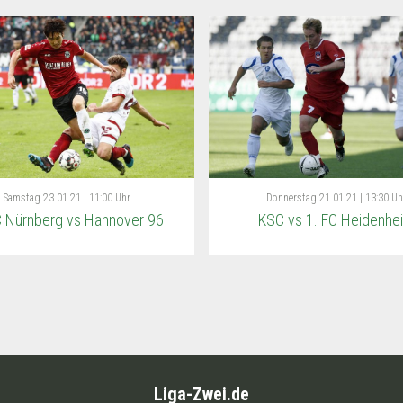
Samstag
23.01.21 | 11:00 Uhr
Donnerstag
21.01.21 | 13:30 Uh
C Nürnberg vs Hannover 96
KSC vs 1. FC Heidenhe
Liga-Zwei.de