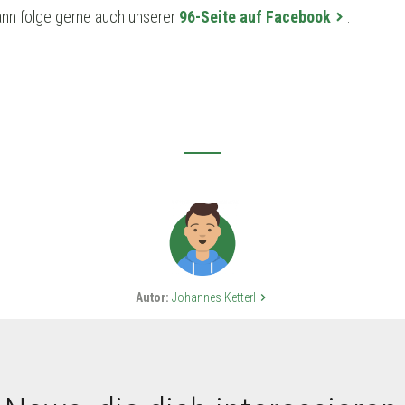
nn folge gerne auch unserer
96-Seite auf Facebook
.
Autor:
Johannes Ketterl
keyboard_arrow_right