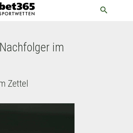
search
-Nachfolger im
m Zettel