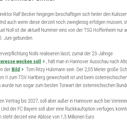
rektor Ralf Becker hingegen beschäftigen sich hinter den Kulisse
 Und auch wenn diese derzeit noch zweigleisig erfolgen müssen, 
uel Noll ist die aktuell Nummer eins von der TSG Hoffenheim nur
0. Juni gebunden.
erverpflichtung Nolls realisieren lässt, zumal der 23-Jährige
teresse wecken soll
, hält man in Hannover Ausschau nach Alte
en der
Bild
Tom Ritzy Hülsmann sein. Der 2,05 Meter große Sc
I zum TSV Hartberg gewechselt ist und beim österreichischen Er
 wurde nun sogar zum besten Torwart der österreichischen Bunde
n Vertrag bis 2027, soll aber außer in Hannover auch bei Vereine
 Und der FC Bayern soll über eine Rückkaufoption verfügen, könn
 steht derzeit eine Ablöse von 1,5 Millionen Euro.