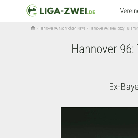
Verein
home
>
Hannover 96 Nachrichten News
>
Hannover 96: Tom Ritzy Hülsman
Hannover 96: 
Ex-Baye