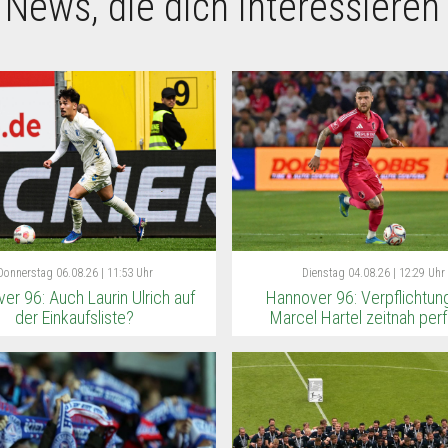
 News, die dich interessieren
Donnerstag
06.08.26 | 11:53 Uhr
Dienstag
04.08.26 | 12:29 Uhr
er 96: Auch Laurin Ulrich auf
Hannover 96: Verpflichtun
der Einkaufsliste?
Marcel Hartel zeitnah per