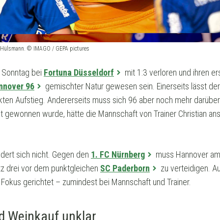
zy Hülsmann. © IMAGO / GEPA pictures
 Sonntag bei
Fortuna Düsseldorf
mit 1:3 verloren und ihren e
nnover 96
gemischter Natur gewesen sein. Einerseits lässt der
ekten Aufstieg. Andererseits muss sich 96 aber noch mehr darüber
cht gewonnen wurde, hätte die Mannschaft von Trainer Christian a
dert sich nicht. Gegen den
1. FC Nürnberg
muss Hannover am l
tz drei vor dem punktgleichen
SC Paderborn
zu verteidigen. Au
okus gerichtet – zumindest bei Mannschaft und Trainer.
nd Weinkauf unklar