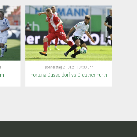
r
Donnerstag
21.01.21 | 07:30 Uhr
im
Fortuna Düsseldorf vs Greuther Fürth