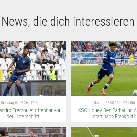
 News, die dich interessieren
Dienstag
04.08.26 | 12:41 Uhr
Montag
03.08.26 | 19:21 Uhr
andro Trémoulet offenbar vor
KSC: Louey Ben Farhat ins 
der Unterschrift
statt nach Frankfurt?