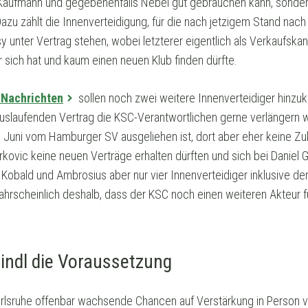
 Kaufmann und gegebenenfalls Nebel gut gebrauchen kann, sonde
azu zählt die Innenverteidigung, für die nach jetzigem Stand nach
unter Vertrag stehen, wobei letzterer eigentlich als Verkaufskand
 sich hat und kaum einen neuen Klub finden dürfte.
 Nachrichten
sollen noch zwei weitere Innenverteidiger hinzu
auslaufenden Vertrag die KSC-Verantwortlichen gerne verlängern 
 Juni vom Hamburger SV ausgeliehen ist, dort aber eher keine Zuk
Mirkovic keine neuen Verträge erhalten dürften und sich bei Daniel
 Kobald und Ambrosius aber nur vier Innenverteidiger inklusive de
hrscheinlich deshalb, dass der KSC noch einen weiteren Akteur
tindl die Voraussetzung
arlsruhe offenbar wachsende Chancen auf Verstärkung in Person v