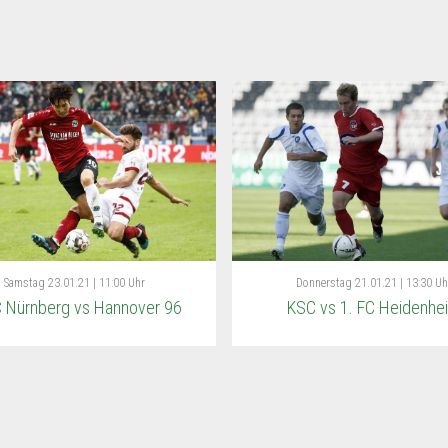
Samstag
23.01.21 | 11:00 Uhr
Donnerstag
21.01.21 | 13:30 Uh
C Nürnberg vs Hannover 96
KSC vs 1. FC Heidenhe