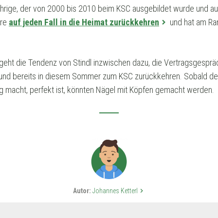
rige, der von 2000 bis 2010 beim KSC ausgebildet wurde und au
ere
auf jeden Fall in die Heimat zurückkehren
und hat am Ran
geht die Tendenz von Stindl inzwischen dazu, die Vertragsgesprä
 bereits in diesem Sommer zum KSC zurückkehren. Sobald der Kl
ng macht, perfekt ist, könnten Nägel mit Köpfen gemacht werden.
Autor:
Johannes Ketterl
keyboard_arrow_right