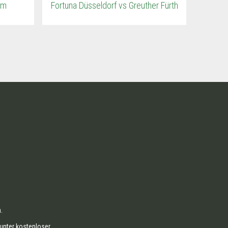
im
Fortuna Düsseldorf vs Greuther Fürth
.
unter kostenloser