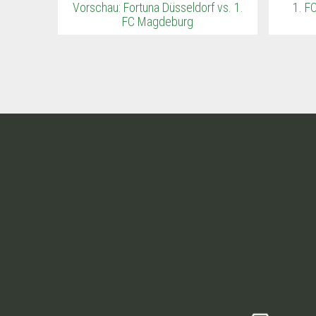
Vorschau: Fortuna Düsseldorf vs. 1.
1. F
FC Magdeburg