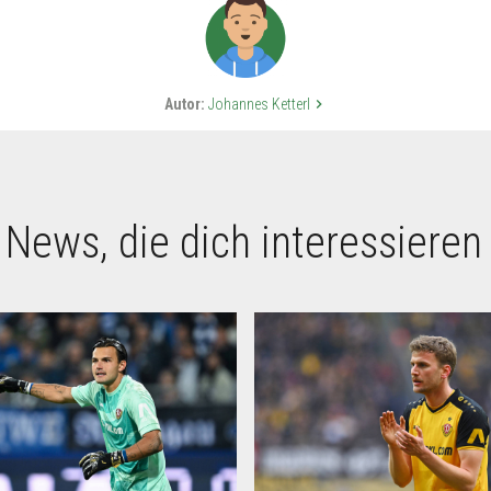
Autor:
Johannes Ketterl
keyboard_arrow_right
 News, die dich interessieren