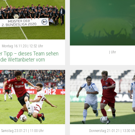
Montag
16.11.20 | 12:52 Uhr
| Uhr
er Tipp – dieses Team sehen
die Wettanbieter vorn
Samstag
23.01.21 | 11:00 Uhr
Donnerstag
21.01.21 | 13:30 Uh