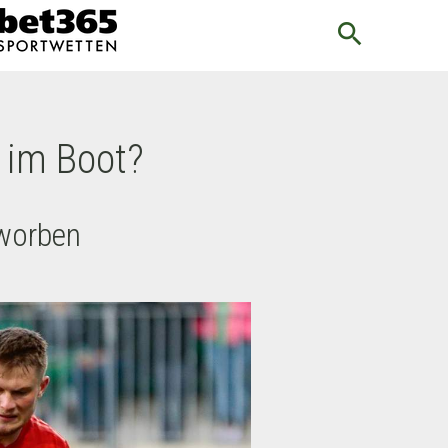
search
 im Boot?
mworben