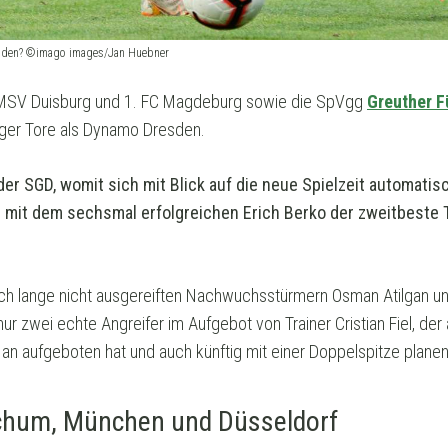
Dresden? ©imago images/Jan Huebner
r MSV Duisburg und 1. FC Magdeburg sowie die SpVgg
Greuther F
ger Tore als Dynamo Dresden.
der SGD, womit sich mit Blick auf die neue Spielzeit automati
 mit dem sechsmal erfolgreichen Erich Berko der zweitbeste 
ch lange nicht ausgereiften Nachwuchsstürmern Osman Atilgan und
 zwei echte Angreifer im Aufgebot von Trainer Cristian Fiel, der 
n aufgeboten hat und auch künftig mit einer Doppelspitze planen
chum, München und Düsseldorf