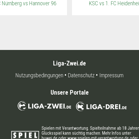
C Nürnberg vs Hannover 96
KSC vs 1. FC Heidenhe
Liga-Zwei.de
Nutzungsbedingungen
Datenschutz
Impressum
Unsere Portale
Spielen mit Verantwortung. Spielteilnahme ab 18 Jahren
Glücksspiel kann süchtig machen. Mehr Infos unter:
buwei.de
oder
www.spielen-mit-verantwortung.de
oder 