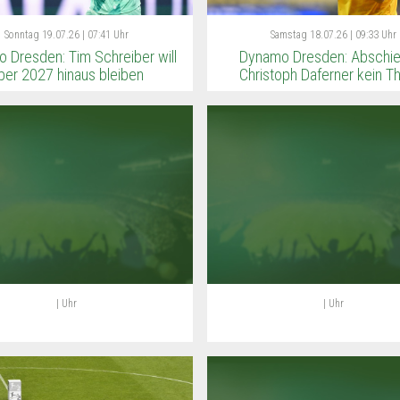
Sonntag
19.07.26 | 07:41 Uhr
Samstag
18.07.26 | 09:33 Uhr
 Dresden: Tim Schreiber will
Dynamo Dresden: Abschie
ber 2027 hinaus bleiben
Christoph Daferner kein 
| Uhr
| Uhr