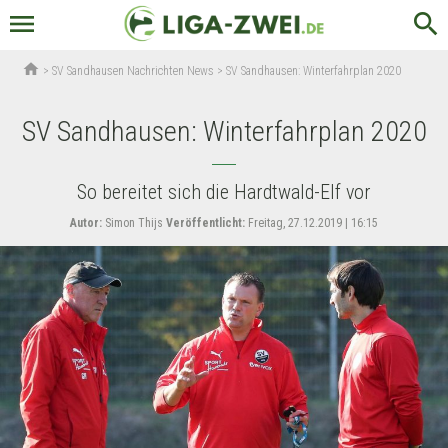
menu
search
home
>
SV Sandhausen Nachrichten News
>
SV Sandhausen: Winterfahrplan 2020
SV Sandhausen: Winterfahrplan 2020
So bereitet sich die Hardtwald-Elf vor
Autor:
Simon Thijs
Veröffentlicht:
Freitag, 27.12.2019 | 16:15