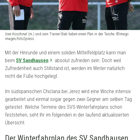
Uwe Koschinat (m.) und sein Trainer-Stab haben einen Plan in der Tasche. ©Imago
images/foto2press
Mit der Hinrunde und einem soliden Mittelfeldplatz kann man
beim
SV Sandhausen
absolut zufrieden sein. Doch weil
Zufriedenheit auch Stillstand ist, werden im Winter natürlich
nicht die Füße hochgelegt.
Im südspanischen Chiclana bei Jerez wird eine Woche intensiv
gearbeitet und einmal sogar gegen zwei Gegner am selben Tag
getestet. Welche Termine des SVS-Winterfahrplans schon
feststehen, seht Ihr im folgenden in der laufend aktualisierten
Übersicht.
Der Winterfahrplan des SV Sandhausen