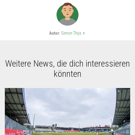
Autor:
Simon Thijs
keyboard_arrow_right
Weitere News, die dich interessieren
könnten