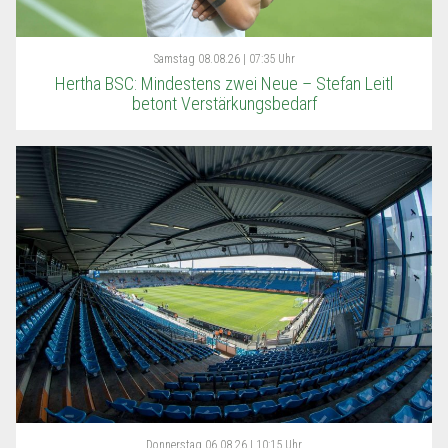
Samstag
08.08.26 | 07:35 Uhr
Hertha BSC: Mindestens zwei Neue – Stefan Leitl
betont Verstärkungsbedarf
Donnerstag
06.08.26 | 10:15 Uhr