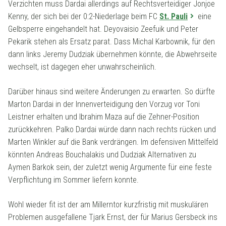
Verzichten muss Dardai allerdings auf Rechtsverteidiger Jonjoe
Kenny, der sich bei der 0:2-Niederlage beim FC
St. Pauli
eine
Gelbsperre eingehandelt hat. Deyovaisio Zeefuik und Peter
Pekarik stehen als Ersatz parat. Dass Michal Karbownik, für den
dann links Jeremy Dudziak übernehmen könnte, die Abwehrseite
wechselt, ist dagegen eher unwahrscheinlich.
Darüber hinaus sind weitere Änderungen zu erwarten. So dürfte
Marton Dardai in der Innenverteidigung den Vorzug vor Toni
Leistner erhalten und Ibrahim Maza auf die Zehner-Position
zurückkehren. Palko Dardai würde dann nach rechts rücken und
Marten Winkler auf die Bank verdrängen. Im defensiven Mittelfeld
könnten Andreas Bouchalakis und Dudziak Alternativen zu
Aymen Barkok sein, der zuletzt wenig Argumente für eine feste
Verpflichtung im Sommer liefern konnte.
Wohl wieder fit ist der am Millerntor kurzfristig mit muskulären
Problemen ausgefallene Tjark Ernst, der für Marius Gersbeck ins