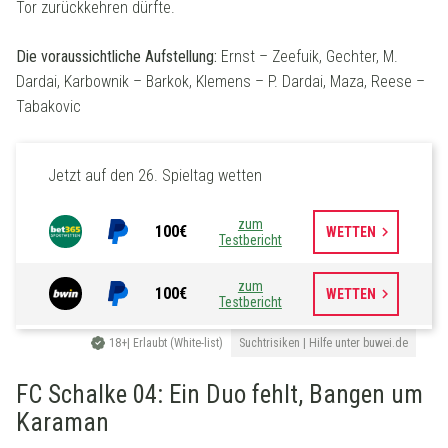
Tor zurückkehren dürfte.
Die voraussichtliche Aufstellung:
Ernst – Zeefuik, Gechter, M.
Dardai, Karbownik – Barkok, Klemens – P. Dardai, Maza, Reese –
Tabakovic
Jetzt auf den 26. Spieltag wetten
zum
100€
keyboard_arrow_right
WETTEN
Testbericht
zum
100€
keyboard_arrow_right
WETTEN
Testbericht
18+| Erlaubt (White-list)
Suchtrisiken | Hilfe unter buwei.de
FC Schalke 04: Ein Duo fehlt, Bangen um
Karaman