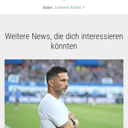
Autor:
Johannes Ketterl
keyboard_arrow_right
Weitere News, die dich interessieren
könnten