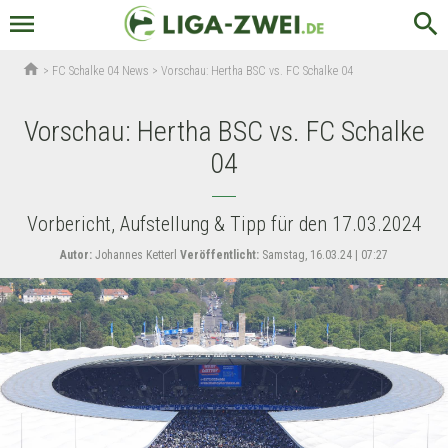
menu
search
home
>
FC Schalke 04 News
>
Vorschau: Hertha BSC vs. FC Schalke 04
Vorschau: Hertha BSC vs. FC Schalke
04
Vorbericht, Aufstellung & Tipp für den 17.03.2024
Autor:
Johannes Ketterl
Veröffentlicht:
Samstag, 16.03.24 | 07:27