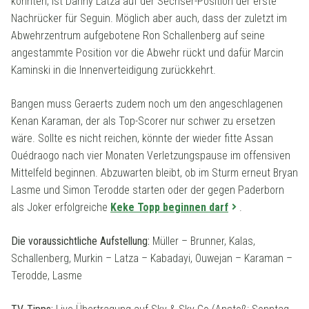
könnten, ist Danny Latza auf der Sechser-Position der erste
Nachrücker für Seguin. Möglich aber auch, dass der zuletzt im
Abwehrzentrum aufgebotene Ron Schallenberg auf seine
angestammte Position vor die Abwehr rückt und dafür Marcin
Kaminski in die Innenverteidigung zurückkehrt.
Bangen muss Geraerts zudem noch um den angeschlagenen
Kenan Karaman, der als Top-Scorer nur schwer zu ersetzen
wäre. Sollte es nicht reichen, könnte der wieder fitte Assan
Ouédraogo nach vier Monaten Verletzungspause im offensiven
Mittelfeld beginnen. Abzuwarten bleibt, ob im Sturm erneut Bryan
Lasme und Simon Terodde starten oder der gegen Paderborn
als Joker erfolgreiche
Keke Topp beginnen darf
.
Die voraussichtliche Aufstellung:
Müller – Brunner, Kalas,
Schallenberg, Murkin – Latza – Kabadayi, Ouwejan – Karaman –
Terodde, Lasme