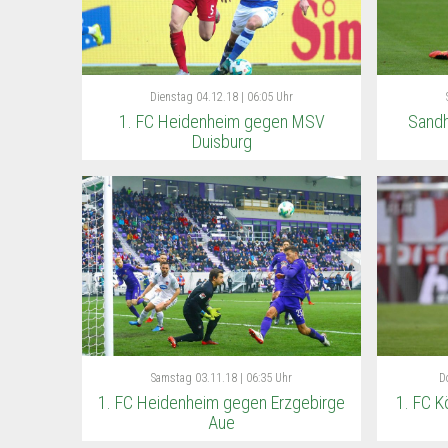
Dienstag
04.12.18 | 06:05 Uhr
1. FC Heidenheim gegen MSV
Sandh
Duisburg
Samstag
03.11.18 | 06:35 Uhr
D
1. FC Heidenheim gegen Erzgebirge
1. FC K
Aue