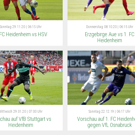
Sonntag
29.11.20 | 06:15 Uhr
Donnerstag
08.10.20 | 06:15 Uhr
 FC Heidenheim vs HSV
Erzgebirge Aue vs 1. FC
Heidenheim
Mittwoch
29.01.20 | 07:00 Uhr
Sonntag
22.12.19 | 06:17 Uhr
chau auf VfB Stuttgart vs
Vorschau auf 1. FC Heiden
Heidenheim
gegen VfL Osnabrück