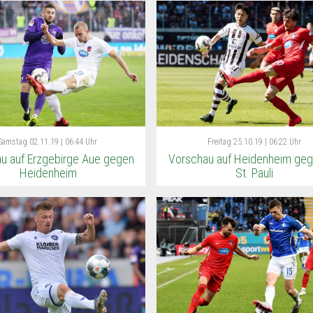
Samstag
02.11.19 | 06:44 Uhr
Freitag
25.10.19 | 06:22 Uhr
u auf Erzgebirge Aue gegen
Vorschau auf Heidenheim ge
Heidenheim
St. Pauli