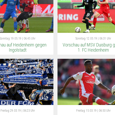
Sonntag
19.05.19 | 06:45 Uhr
Sonntag
12.05.19 | 06:31 Uhr
hau auf Heidenheim gegen
Vorschau auf MSV Duisburg 
Ingolstadt
1. FC Heidenheim
Freitag
29.03.19 | 06:23 Uhr
Freitag
15.03.19 | 06:50 Uhr