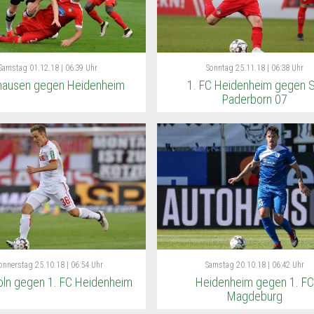
Samstag
01.12.18 | 06:39 Uhr
Sonntag
25.11.18 | 06:38 Uhr
ausen gegen Heidenheim
1. FC Heidenheim gegen 
Paderborn 07
onnerstag
25.10.18 | 06:54 Uhr
Samstag
20.10.18 | 06:42 Uhr
öln gegen 1. FC Heidenheim
Heidenheim gegen 1. FC
Magdeburg