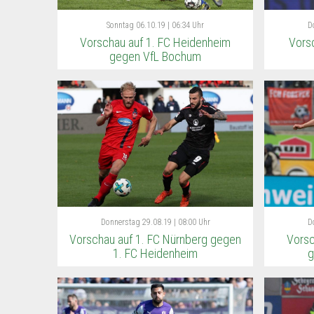
Sonntag
06.10.19 | 06:34 Uhr
D
Vorschau auf 1. FC Heidenheim
Vors
gegen VfL Bochum
Donnerstag
29.08.19 | 08:00 Uhr
D
Vorschau auf 1. FC Nürnberg gegen
Vorsc
1. FC Heidenheim
g