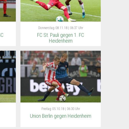
Donnerstag
08.11.18 | 06:37 Uhr
SC
FC St. Pauli gegen 1. FC
Heidenheim
Freitag
05.10.18 | 06:30 Uhr
Union Berlin gegen Heidenheim