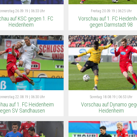
onnerstag
26.09.19 | 06:33 Uhr
Freitag
20.09.19 | 06:25 Uhr
chau auf KSC gegen 1. FC
Vorschau auf 1. FC Heiden
Heidenheim
gegen Darmstadt 98
onnerstag
22.08.19 | 06:30 Uhr
Sonntag
18.08.19 | 06:53 Uhr
hau auf 1. FC Heidenheim
Vorschau auf Dynamo geg
egen SV Sandhausen
Heidenheim