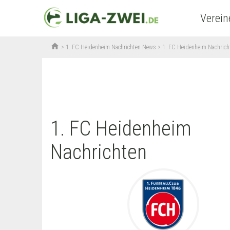
Verein
home
>
1. FC Heidenheim Nachrichten News
> 1. FC Heidenheim Nachric
1. FC Heidenheim
Nachrichten