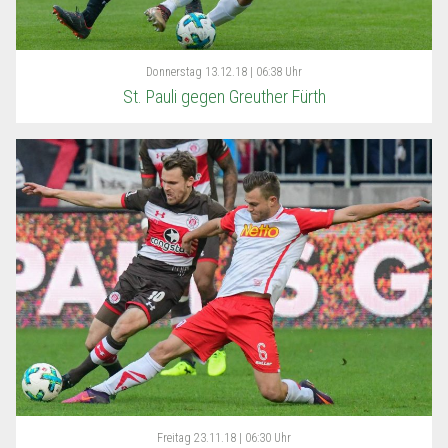
Donnerstag
13.12.18 | 06:38 Uhr
St. Pauli gegen Greuther Fürth
Freitag
23.11.18 | 06:30 Uhr